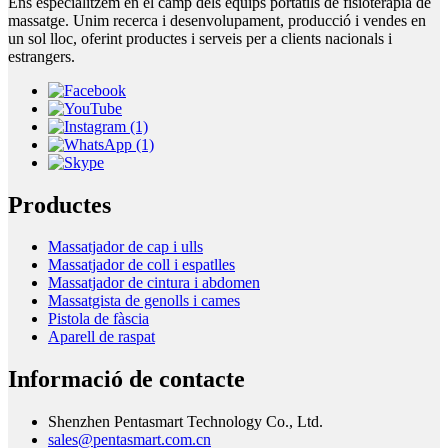
Ens especialitzem en el camp dels equips portàtils de fisioteràpia de
massatge. Unim recerca i desenvolupament, producció i vendes en
un sol lloc, oferint productes i serveis per a clients nacionals i
estrangers.
Productes
Massatjador de cap i ulls
Massatjador de coll i espatlles
Massatjador de cintura i abdomen
Massatgista de genolls i cames
Pistola de fàscia
Aparell de raspat
Informació de contacte
Shenzhen Pentasmart Technology Co., Ltd.
sales@pentasmart.com.cn