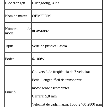
Lloc d'origen
Guangdong, Xina
Nom de marca
OEM/ODM
Número de
uLax-6882
model
Tipus
Sèrie de pistoles Fascia
Poder
6-100W
Conversió de freqüència de 3 velocitats
Petit i lleuger, fàcil de transportar
motor sense escombretes
Funció
Carrera: 5,8 mm
Velocitat de cada marxa: 1600-2400-2800 rpm