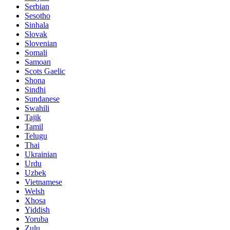
Serbian
Sesotho
Sinhala
Slovak
Slovenian
Somali
Samoan
Scots Gaelic
Shona
Sindhi
Sundanese
Swahili
Tajik
Tamil
Telugu
Thai
Ukrainian
Urdu
Uzbek
Vietnamese
Welsh
Xhosa
Yiddish
Yoruba
Zulu