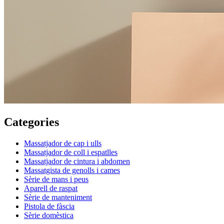
Categories
Massatjador de cap i ulls
Massatjador de coll i espatlles
Massatjador de cintura i abdomen
Massatgista de genolls i cames
Sèrie de mans i peus
Aparell de raspat
Sèrie de manteniment
Pistola de fàscia
Sèrie domèstica