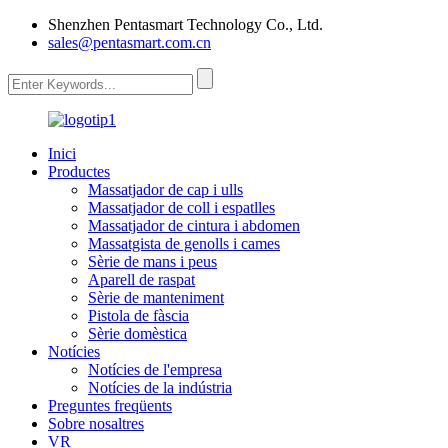
Shenzhen Pentasmart Technology Co., Ltd.
sales@pentasmart.com.cn
Inici
Productes
Massatjador de cap i ulls
Massatjador de coll i espatlles
Massatjador de cintura i abdomen
Massatgista de genolls i cames
Sèrie de mans i peus
Aparell de raspat
Sèrie de manteniment
Pistola de fàscia
Sèrie domèstica
Notícies
Notícies de l'empresa
Notícies de la indústria
Preguntes freqüents
Sobre nosaltres
VR