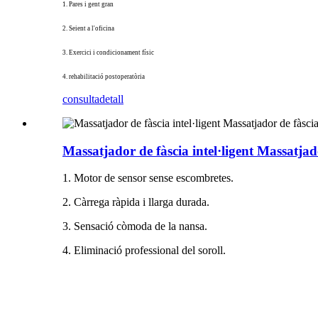
1. Pares i gent gran
2. Seient a l'oficina
3. Exercici i condicionament físic
4. rehabilitació postoperatòria
consulta
detall
Massatjador de fàscia intel·ligent Massatjad
1. Motor de sensor sense escombretes.
2. Càrrega ràpida i llarga durada.
3. Sensació còmoda de la nansa.
4. Eliminació professional del soroll.