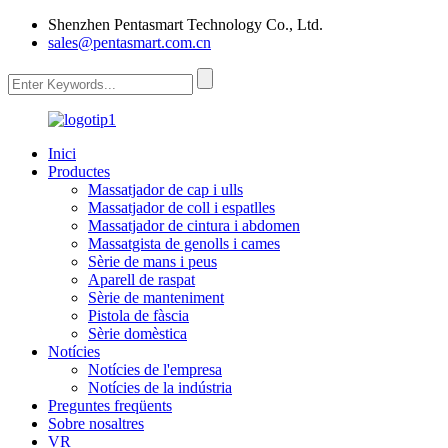
Shenzhen Pentasmart Technology Co., Ltd.
sales@pentasmart.com.cn
Inici
Productes
Massatjador de cap i ulls
Massatjador de coll i espatlles
Massatjador de cintura i abdomen
Massatgista de genolls i cames
Sèrie de mans i peus
Aparell de raspat
Sèrie de manteniment
Pistola de fàscia
Sèrie domèstica
Notícies
Notícies de l'empresa
Notícies de la indústria
Preguntes freqüents
Sobre nosaltres
VR