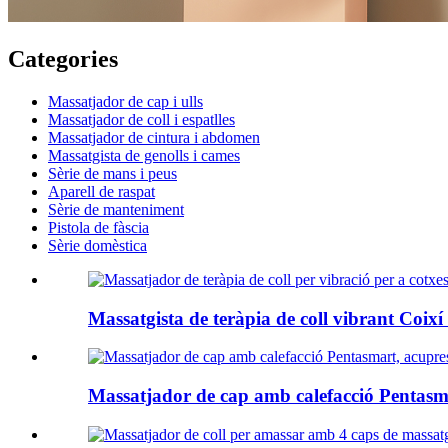
Categories
Massatjador de cap i ulls
Massatjador de coll i espatlles
Massatjador de cintura i abdomen
Massatgista de genolls i cames
Sèrie de mans i peus
Aparell de raspat
Sèrie de manteniment
Pistola de fàscia
Sèrie domèstica
Massatgista de teràpia de coll vibrant Coixí 
Massatjador de cap amb calefacció Pentasm