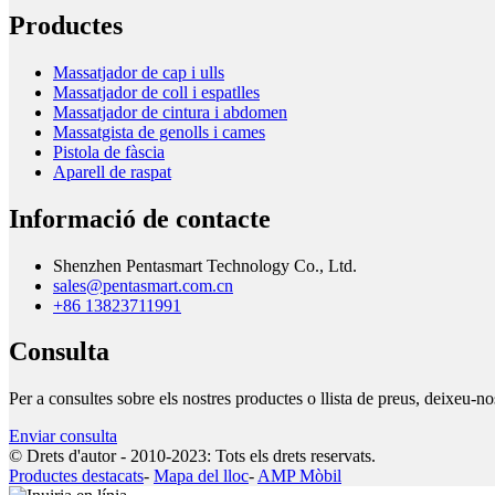
Productes
Massatjador de cap i ulls
Massatjador de coll i espatlles
Massatjador de cintura i abdomen
Massatgista de genolls i cames
Pistola de fàscia
Aparell de raspat
Informació de contacte
Shenzhen Pentasmart Technology Co., Ltd.
sales@pentasmart.com.cn
+86 13823711991
Consulta
Per a consultes sobre els nostres productes o llista de preus, deixeu-n
Enviar consulta
© Drets d'autor - 2010-2023: Tots els drets reservats.
Productes destacats
-
Mapa del lloc
-
AMP Mòbil