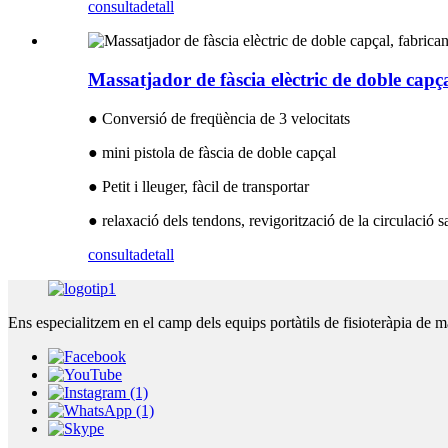
consulta
detall
Massatjador de fàscia elèctric de doble capça
● Conversió de freqüència de 3 velocitats
● mini pistola de fàscia de doble capçal
● Petit i lleuger, fàcil de transportar
● relaxació dels tendons, revigorització de la circulació 
consulta
detall
Ens especialitzem en el camp dels equips portàtils de fisioteràpia de m