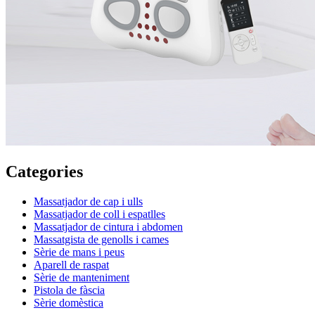
Categories
Massatjador de cap i ulls
Massatjador de coll i espatlles
Massatjador de cintura i abdomen
Massatgista de genolls i cames
Sèrie de mans i peus
Aparell de raspat
Sèrie de manteniment
Pistola de fàscia
Sèrie domèstica