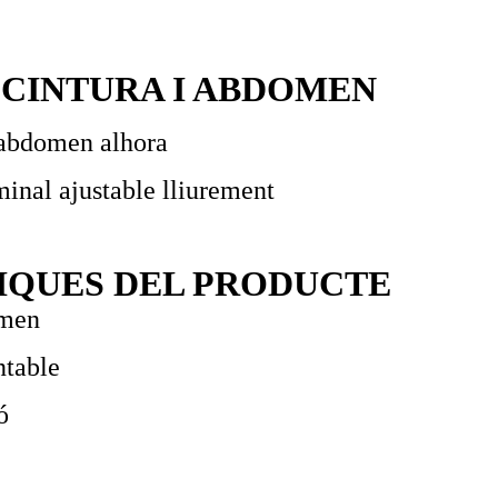
 CINTURA I ABDOMEN
l'abdomen alhora
inal ajustable lliurement
IQUES DEL PRODUCTE
omen
ntable
ó