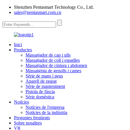
Shenzhen Pentasmart Technology Co., Ltd.
sales@pentasmart.com.cn
Inici
Productes
Massatjador de cap i ulls
Massatjador de coll i espatlles
Massatjador de cintura i abdomen
Massatgista de genolls i cames
Sèrie de mans i peus
Aparell de raspat
Sèrie de manteniment
Pistola de fàscia
Sèrie domèstica
Notícies
Notícies de l'empresa
Notícies de la indústria
Preguntes freqüents
Sobre nosaltres
VR