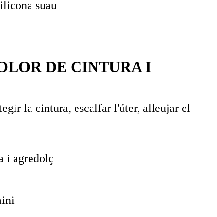
ilicona suau
DOLOR DE CINTURA I
ir la cintura, escalfar l'úter, alleujar el
a i agredolç
mini