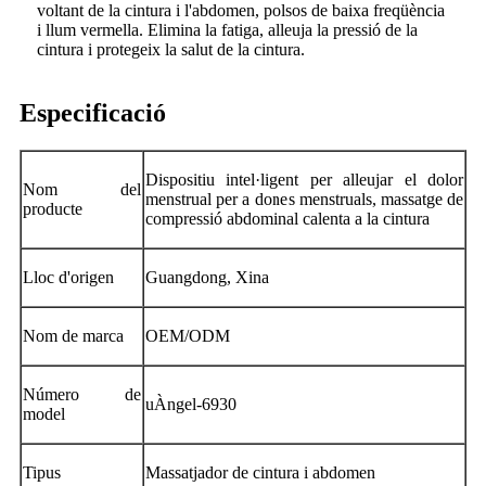
voltant de la cintura i l'abdomen, polsos de baixa freqüència
i llum vermella. Elimina la fatiga, alleuja la pressió de la
cintura i protegeix la salut de la cintura.
Especificació
Dispositiu intel·ligent per alleujar el dolor
Nom del
menstrual per a dones menstruals, massatge de
producte
compressió abdominal calenta a la cintura
Lloc d'origen
Guangdong, Xina
Nom de marca
OEM/ODM
Número de
uÀngel-6930
model
Tipus
Massatjador de cintura i abdomen