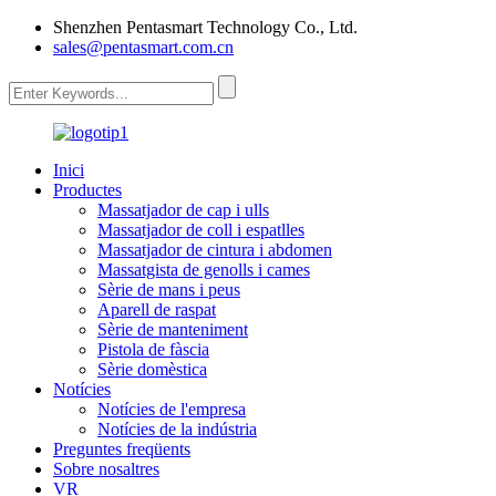
Shenzhen Pentasmart Technology Co., Ltd.
sales@pentasmart.com.cn
Inici
Productes
Massatjador de cap i ulls
Massatjador de coll i espatlles
Massatjador de cintura i abdomen
Massatgista de genolls i cames
Sèrie de mans i peus
Aparell de raspat
Sèrie de manteniment
Pistola de fàscia
Sèrie domèstica
Notícies
Notícies de l'empresa
Notícies de la indústria
Preguntes freqüents
Sobre nosaltres
VR