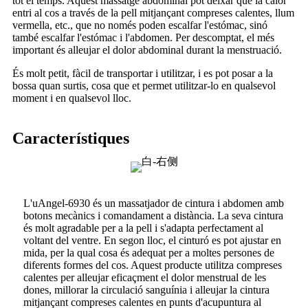
tot el temps. Aquest massatge abdominal pot deixar que la calor
entri al cos a través de la pell mitjançant compreses calentes, llum
vermella, etc., que no només poden escalfar l'estómac, sinó
també escalfar l'estómac i l'abdomen. Per descomptat, el més
important és alleujar el dolor abdominal durant la menstruació.
És molt petit, fàcil de transportar i utilitzar, i es pot posar a la
bossa quan surtis, cosa que et permet utilitzar-lo en qualsevol
moment i en qualsevol lloc.
Característiques
L'uAngel-6930 és un massatjador de cintura i abdomen amb
botons mecànics i comandament a distància. La seva cintura
és molt agradable per a la pell i s'adapta perfectament al
voltant del ventre. En segon lloc, el cinturó es pot ajustar en
mida, per la qual cosa és adequat per a moltes persones de
diferents formes del cos. Aquest producte utilitza compreses
calentes per alleujar eficaçment el dolor menstrual de les
dones, millorar la circulació sanguínia i alleujar la cintura
mitjançant compreses calentes en punts d'acupuntura al