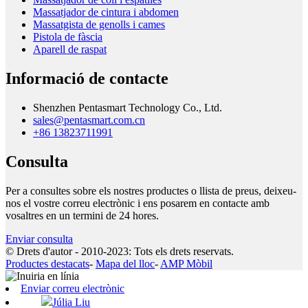
Massatjador de cintura i abdomen
Massatgista de genolls i cames
Pistola de fàscia
Aparell de raspat
Informació de contacte
Shenzhen Pentasmart Technology Co., Ltd.
sales@pentasmart.com.cn
+86 13823711991
Consulta
Per a consultes sobre els nostres productes o llista de preus, deixeu-
nos el vostre correu electrònic i ens posarem en contacte amb
vosaltres en un termini de 24 hores.
Enviar consulta
© Drets d'autor - 2010-2023: Tots els drets reservats.
Productes destacats
-
Mapa del lloc
-
AMP Mòbil
Enviar correu electrònic
Júlia Liu