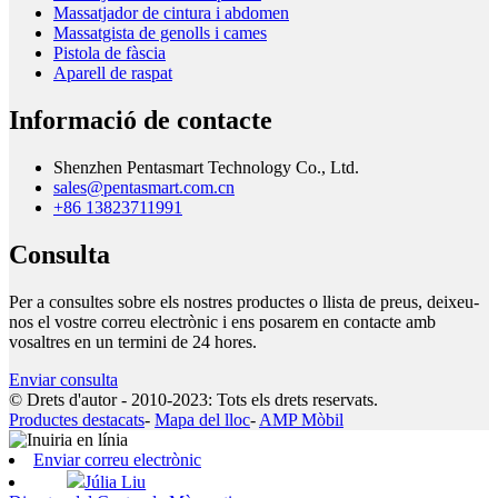
Massatjador de cintura i abdomen
Massatgista de genolls i cames
Pistola de fàscia
Aparell de raspat
Informació de contacte
Shenzhen Pentasmart Technology Co., Ltd.
sales@pentasmart.com.cn
+86 13823711991
Consulta
Per a consultes sobre els nostres productes o llista de preus, deixeu-
nos el vostre correu electrònic i ens posarem en contacte amb
vosaltres en un termini de 24 hores.
Enviar consulta
© Drets d'autor - 2010-2023: Tots els drets reservats.
Productes destacats
-
Mapa del lloc
-
AMP Mòbil
Enviar correu electrònic
Júlia Liu