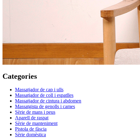
Categories
Massatjador de cap i ulls
Massatjador de coll i espatlles
Massatjador de cintura i abdomen
Massatgista de genolls i cames
Sèrie de mans i peus
Aparell de raspat
Sèrie de manteniment
Pistola de fàscia
Sèrie domèstica