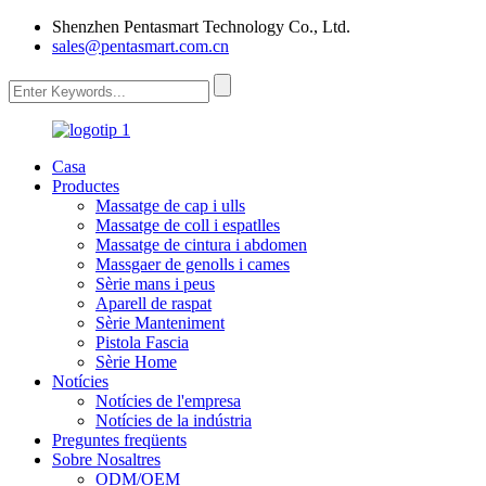
Shenzhen Pentasmart Technology Co., Ltd.
sales@pentasmart.com.cn
Casa
Productes
Massatge de cap i ulls
Massatge de coll i espatlles
Massatge de cintura i abdomen
Massgaer de genolls i cames
Sèrie mans i peus
Aparell de raspat
Sèrie Manteniment
Pistola Fascia
Sèrie Home
Notícies
Notícies de l'empresa
Notícies de la indústria
Preguntes freqüents
Sobre Nosaltres
ODM/OEM