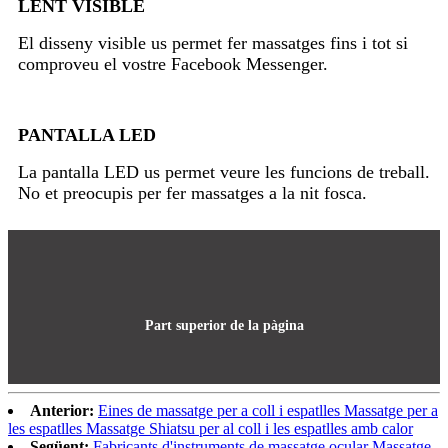
LENT VISIBLE
El disseny visible us permet fer massatges fins i tot si
comproveu el vostre Facebook Messenger.
PANTALLA LED
La pantalla LED us permet veure les funcions de treball.
No et preocupis per fer massatges a la nit fosca.
Part superior de la pàgina
Anterior:
Eines de massatge per a coll i espatlles Massatge per a
les espatlles Massatge Shiatsu per al coll i les espatlles amb calor
Següent:
Fabricants d'instruments de massatge ocular Massatge