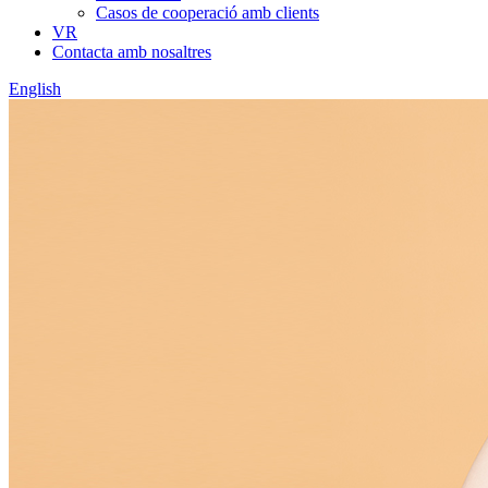
Casos de cooperació amb clients
VR
Contacta amb nosaltres
English