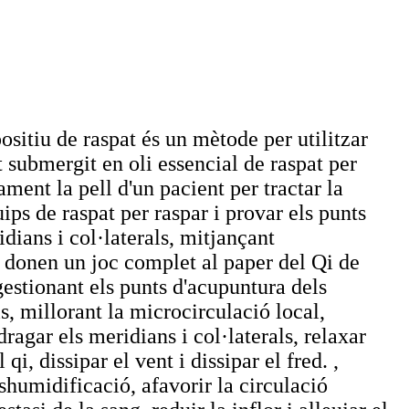
sitiu de raspat és un mètode per utilitzar
t submergit en oli essencial de raspat per
ament la pell d'un pacient per tractar la
uips de raspat per raspar i provar els punts
dians i col·laterals, mitjançant
, donen un joc complet al paper del Qi de
gestionant els punts d'acupuntura dels
ls, millorant la microcirculació local,
dragar els meridians i col·laterals, relaxar
 qi, dissipar el vent i dissipar el fred. ,
eshumidificació, afavorir la circulació