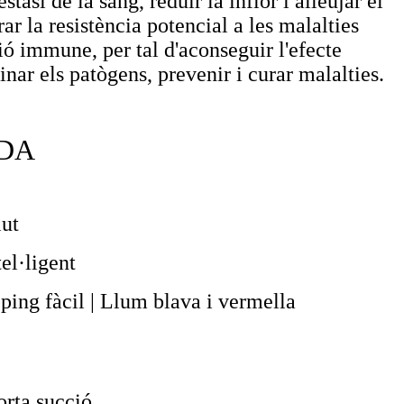
stasi de la sang, reduir la inflor i alleujar el
rar la resistència potencial a les malalties
ció immune, per tal d'aconseguir l'efecte
minar els patògens, prevenir i curar malalties.
NDA
lut
el·ligent
ping fàcil | Llum blava i vermella
orta succió