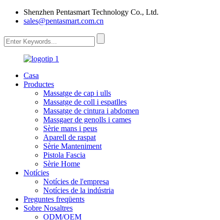
Shenzhen Pentasmart Technology Co., Ltd.
sales@pentasmart.com.cn
Casa
Productes
Massatge de cap i ulls
Massatge de coll i espatlles
Massatge de cintura i abdomen
Massgaer de genolls i cames
Sèrie mans i peus
Aparell de raspat
Sèrie Manteniment
Pistola Fascia
Sèrie Home
Notícies
Notícies de l'empresa
Notícies de la indústria
Preguntes freqüents
Sobre Nosaltres
ODM/OEM