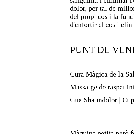
sanguínia i eliminar l'e
dolor, per tal de millo
del propi cos i la fun
d'enfortir el cos i eli
PUNT DE VE
Cura Màgica de la Sa
Massatge de raspat int
Gua Sha indolor | Cup
Màquina petita però f