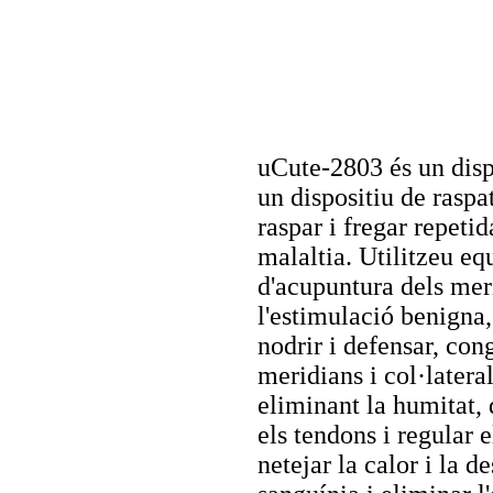
uCute-2803 és un dispo
un dispositiu de raspa
raspar i fregar repetid
malaltia. Utilitzeu eq
d'acupuntura dels meri
l'estimulació benigna
nodrir i defensar, con
meridians i col·latera
eliminant la humitat, 
els tendons i regular el
netejar la calor i la d