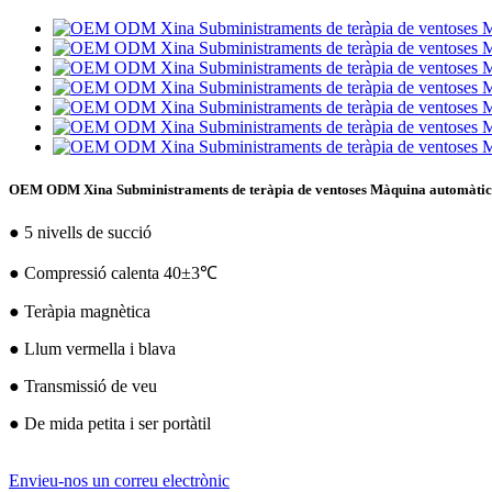
OEM ODM Xina Subministraments de teràpia de ventoses Màquina automàtica d
● 5 nivells de succió
● Compressió calenta 40±3℃
● Teràpia magnètica
● Llum vermella i blava
● Transmissió de veu
● De mida petita i ser portàtil
Envieu-nos un correu electrònic