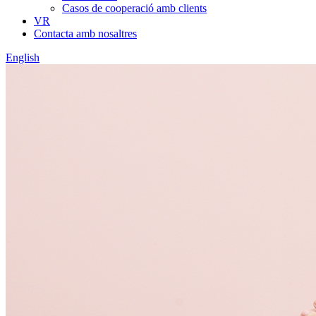
Casos de cooperació amb clients
VR
Contacta amb nosaltres
English