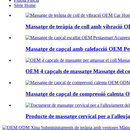
Pistola Fascia
Sèrie Home
Massatge de teràpia de coll amb vibració OE
Massatge de capçal amb calefacció OEM Pen
OEM 4 capçals de massatge Massatge del coll d
Massatge de capçal de compressió calenta O
Producte de massatge cervical per a l'alleuja