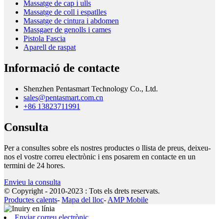
Massatge de cap i ulls
Massatge de coll i espatlles
Massatge de cintura i abdomen
Massgaer de genolls i cames
Pistola Fascia
Aparell de raspat
Informació de contacte
Shenzhen Pentasmart Technology Co., Ltd.
sales@pentasmart.com.cn
+86 13823711991
Consulta
Per a consultes sobre els nostres productes o llista de preus, deixeu-
nos el vostre correu electrònic i ens posarem en contacte en un
termini de 24 hores.
Envieu la consulta
© Copyright - 2010-2023 : Tots els drets reservats.
Productes calents
-
Mapa del lloc
-
AMP Mobile
Enviar correu electrònic