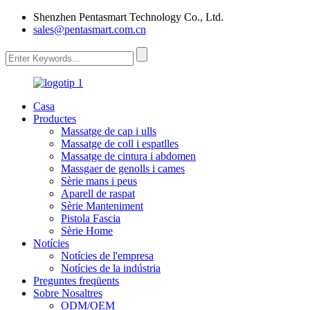
Shenzhen Pentasmart Technology Co., Ltd.
sales@pentasmart.com.cn
Casa
Productes
Massatge de cap i ulls
Massatge de coll i espatlles
Massatge de cintura i abdomen
Massgaer de genolls i cames
Sèrie mans i peus
Aparell de raspat
Sèrie Manteniment
Pistola Fascia
Sèrie Home
Notícies
Notícies de l'empresa
Notícies de la indústria
Preguntes freqüents
Sobre Nosaltres
ODM/OEM