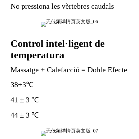
No pressiona les vèrtebres caudals
Control intel·ligent de
temperatura
Massatge + Calefacció = Doble Efecte
38+3℃
41 ± 3 ℃
44 ± 3 ℃