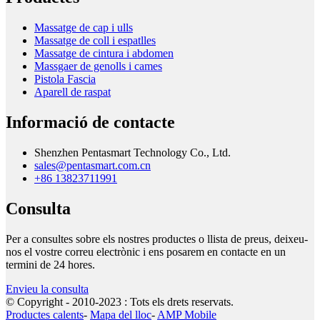
Massatge de cap i ulls
Massatge de coll i espatlles
Massatge de cintura i abdomen
Massgaer de genolls i cames
Pistola Fascia
Aparell de raspat
Informació de contacte
Shenzhen Pentasmart Technology Co., Ltd.
sales@pentasmart.com.cn
+86 13823711991
Consulta
Per a consultes sobre els nostres productes o llista de preus, deixeu-
nos el vostre correu electrònic i ens posarem en contacte en un
termini de 24 hores.
Envieu la consulta
© Copyright - 2010-2023 : Tots els drets reservats.
Productes calents
-
Mapa del lloc
-
AMP Mobile