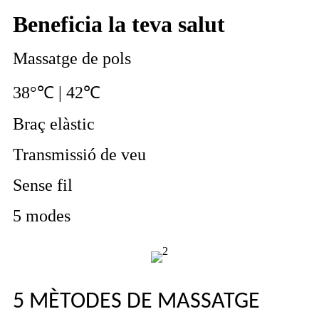
Beneficia la teva salut
Massatge de pols
38°℃ | 42℃
Braç elàstic
Transmissió de veu
Sense fil
5 modes
5 MÈTODES DE MASSATGE