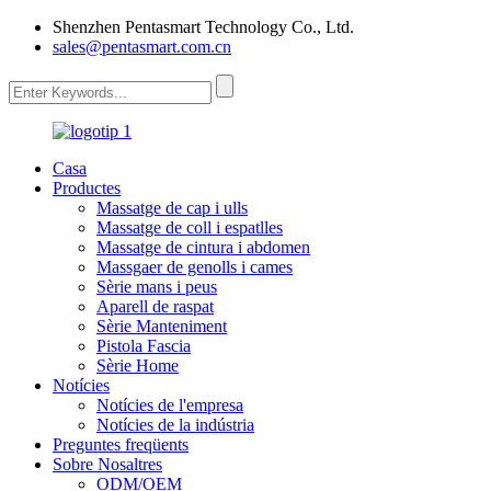
Shenzhen Pentasmart Technology Co., Ltd.
sales@pentasmart.com.cn
Casa
Productes
Massatge de cap i ulls
Massatge de coll i espatlles
Massatge de cintura i abdomen
Massgaer de genolls i cames
Sèrie mans i peus
Aparell de raspat
Sèrie Manteniment
Pistola Fascia
Sèrie Home
Notícies
Notícies de l'empresa
Notícies de la indústria
Preguntes freqüents
Sobre Nosaltres
ODM/OEM